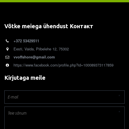
Võtke meiega ühendust Контакт
+372 53429511
Eesti
,
Vaida
,
Piibelehe 12
,
75302
vvoffshore@gmail.com
https://www.facebook.com/profile.php?id=100089373117859
Kirjutaga meile
*
*